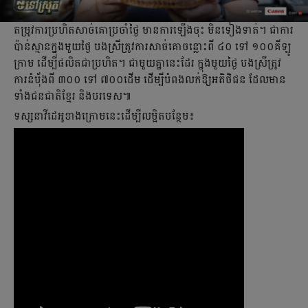
តម្រូវ​ការ​ប្រហិត​សាច់​គោ​ប្រចាំ​ថ្ងៃ មាន​ការ​ឡើង​ចុះ មិន​ទៀង​ទាត់។ ជា​ការ​
ប៉ាន់​ស្មាន​ក្នុង​មួយ​ថ្ងៃ ​បង​ស្រី​ត្រូវ​ការ​សាច់​គោ​ចន្លោះ​ពី ៤០ ទៅ ១០០​គីឡូ​
ក្រាម ដើម្បី​ផលិត​ជា​ប្រហិត។ ជា​មួយ​គ្នា​នេះ​ដែរ ក្នុង​មួយ​ថ្ងៃ បង​ស្រី​ត្រូវ​
ការ​នំប៉័ង​ពី ៣០០ ទៅ ៧០០​ដើម ដើម្បី​បំពង​លក់​ឱ្យ​អតិថិជន ដែល​មាន​
ទាំង​ជន​ជាតិ​ខ្មែរ​ និង​បរទេស៕
ទស្សនាវីដេអូខាងក្រោមនេះដើម្បីលម្អិតបន្ថែម៖