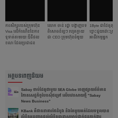
ការសិក្សារបស់ក្រុមហ៊ុន
លោក ចាន់ រដ្ឋា បង្ហាញបទ
1Byte​ ជាដៃគូល្អឥ
Visa លើកំណើននៃការ
ពិសោធន៍ល្អៗ រហូតក្លាយ
ខ្ចោះជួយដោះស្រា
ទូទាត់តាមរយៈឌីជីថល
ជា CEO ក្រុមហ៊ុនធំមួយ
អាជីវកម្មអ្នក
ខណៈដែលប្រជាជន
កម្ពុជាងាកចេញពីការប្រើ
ប្រាស់សាច់ប្រាក់សុទ្ធ
អត្ថបទពេញនិយម
Sabay ចាប់​ដៃគូ​ជាមួយ SEA Globe ចេញផ្សាយព័ត៌មាន
វិភាគសេដ្ឋកិច្ចបែបស៊ី​ជម្រៅ លើបវេបសាយថ្មី "Sabay
News Business"
KBank គឺជាធនាគារថៃដំបូង និងតែមួយគត់ដែលទទួលបាន
លិខិតអនុញ្ញាតផ្តល់លិខិតធានាសម្រាប់ដាក់ជូនភ្នាក់ងារ