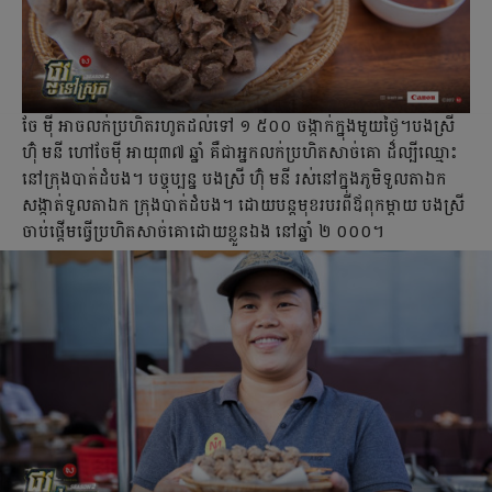
ចែ ម៉ី អាច​លក់​ប្រហិត​រហូត​ដល់​ទៅ ១ ៥០០ ចង្កាក់​ក្នុង​មួយ​ថ្ងៃ។បងស្រី
ហ៊ុំ មនី ហៅ​ចែ​ម៉ី អាយុ​៣៧ ឆ្នាំ គឺជា​អ្នក​លក់​ប្រហិត​សាច់​គោ ដ៏​ល្បី​ឈ្មោះ
នៅ​ក្រុង​បាត់​ដំបង។ បច្ចុប្បន្ន​ បង​ស្រី ហ៊ុំ មនី រស់​នៅ​ក្នុង​ភូមិ​ទួល​តាឯក
សង្កាត់​ទួល​តាឯក ក្រុង​បាត់​ដំបង។ ដោយ​បន្ត​មុខ​របរ​ពី​ឪពុក​ម្ដាយ បង​ស្រី​
ចាប់​ផ្ដើម​ធ្វើ​ប្រហិត​សាច់​គោ​ដោយ​ខ្លួន​ឯង នៅ​ឆ្នាំ ២ ០០០។