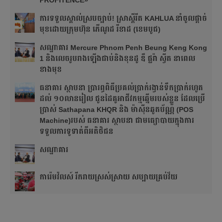
PROFITENCE»
ការទទួលស្គាល់ស្របច្បាប់! ស្រាស្ពីរីត KAHLUA នាំចូលផ្ដាច់
មុខដោយក្រុមហ៊ុន ភើណូដ រីខាដ (ខេមបូជ)
សណ្ឋាគារ Mercure Phnom Penh Beung Keng Kong
1 និងលេចរូបរាងឡើងជាប់និងខុនដូ ឌឹ ផ្លរ៉ា ស្វីត នាពេល
ខាងមុខ
ធនាគារ ស្ថាបនា ប្រារព្ធពិធីប្រគល់ប្រាក់រង្វាន់ទឹកប្រាក់រហូត
ដល់ ១០លានរៀល ជូនដៃគូអាជីវកម្មឆ្នើមរបស់ខ្លួន ដែលប្រើ
ប្រាស់ Sathapana KHQR និង ម៉ាស៊ីនឆូតប័ណ្ណ (POS
Machine)របស់ ធនាគារ ស្ថាបនា ជាមធ្យោបាយក្នុងការ
ទទួលការទូទាត់ពីអតិថិជន
សណ្ឋាគារ
ការ៉េមវ៉លស៍ រីករាយស្រស់ស្រាយ សប្បាយគ្រប់វ័យ