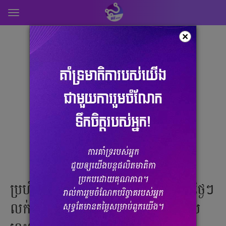
Toggle
navigation
×
ប្រហិតចែម៉ីល្បីពេញខេត្តបាត់ដំបង មួយថ្ងៃៗ
លក់អស់រាប់ពាន់ចង្កាក់ តាមពិតមកពីបែប