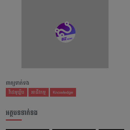
ពាក្យទាក់ទង
វីដេអូឃ្លីប
អាជីវកម្ម
Knowledge
អត្ថបទទាក់ទង