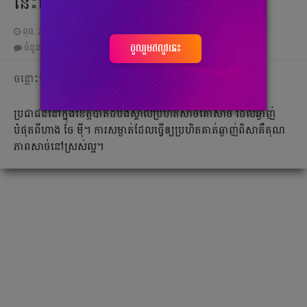
នេះសោះ
ពុធ, 27 តុលា 2021 10:30
ចូលរួមឥលូវនេះ
ចំនួនមតិ
0
|
ចំនួនចែករំលែក 0
ចន្លោះមិនឃើញ
ប្រជាជន​នៅ​ក្នុង​ខេត្ត​បាត់​ដំបង​ស្គាល់​ប្រហិត​សាច់​គោ​សាច់ ដែល​ឆ្ងាញ់​
បំផុត​ពី​ហាង ចែ ម៉ី។ ការ​សម្ងាត់​ដែល​ធ្វើ​ឲ្យ​ប្រហិត​គាត់​ឆ្ងាញ់​ពិសា​គឺ​គុណ
ភាព​សាច់​នៅ​ស្រស់​ល្អ។