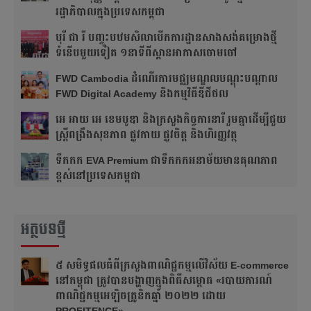
រដ្ឋាភិបាលក្នុងប្រទេសកម្ពុជា
បុរី ជា រី បញ្ចុះបឋមសិលាបើកការដ្ឋានសាងសង់គម្រោងថ្មី
ទំនើបមួយទៀត ១នាទីពីស្ពានអាកាសចោមចៅ
FWD Cambodia ដំណើរការមជ្ឈមណ្ឌលបណ្ដុះបណ្ដាល
FWD Digital Academy និងកម្មវិធីឌីជីថល
អេ អាយ អេ ខេមបូឌា និងក្រសួងកិច្ចការនារី រួមគ្នាដើម្បីជួយ
ស្ត្រីពង្រឹងសុខភាព ផ្លូវកាយ ផ្លូវចិត្ត និងហិរញ្ញវត្ថុ
ទឹកកក EVA Premium ជាទឹកកកអនាម័យមានគុណភាព
ខ្ពស់នៅប្រទេសកម្ពុជា
អត្ថបទថ្មី
៥ សមិទ្ធផលធំ​ពីក្រសួងពាណិជ្ជកម្មលើវិស័យ E-commerce
នៅកម្ពុជា ត្រូវបានបង្ហាញក្នុងពិធីសម្ពោធ «របាយការណ៍
ពាណិជ្ជកម្មអេឡិចត្រូនិកឆ្នាំ ២០២២ ដោយ