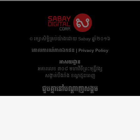
​© រក្សា​សិទ្ធិ​គ្រប់​យ៉ាង​ដោយ​ Sabay ឆ្នាំ​២០១៦
គោលការណ៍​ភាព​ឯកជន | Privacy Policy
អាសយដ្ឋាន
អគារ​លេខ ៣០៨ មហាវិថីព្រះមុន្នីវង្ស
សង្កាត់បឹងរាំង ខណ្ឌដូនពេញ
ជួបគ្នានៅបណ្តាញសង្គម
ទំនាក់ទំនង
info@sabay.com
023 228 000