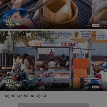
អត្ថបទដកស្រង់ដោយ៖ ស៊ូ អីន