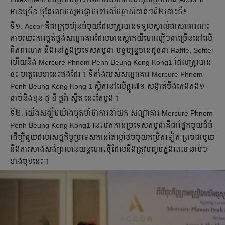
មានច្រើន ប៉ុន្តែលោកសូមផ្ដោតទៅលើកត្តាសំខាន់ៗធំ២នោះគឺ៖
ទី១. Accor គឺជាក្រុមហ៊ុនធំមួយដែលត្រូវបានទទួលស្គាល់ជាសាធារណះ
តាមរយះការផ្គត់ផ្គង់សណ្ឋាគារដែលមានស្លាកយីហោល្បីៗជាច្រើននៅលើ
ពិភពលោក នឹងនៅក្នុងប្រទេសកម្ពុជា បច្ចុប្បន្នមានដូចជា Raffle, Sofitel
ហើយនិង Mercure Phnom Penh Beung Keng Kong1 ដែលត្រូវបាន
ចុះ ហត្ថលេខានេះផងដែរ។ ទីតាំងរបស់សណ្ឋាគារ Mercure Phnom
Penh Beung Keng Kong 1 ស្ថិតនៅលើផ្លូវ៧១ សង្កាត់បឹងកេងកង១
ជាប់និងខុន ដូ ឌឹ ផ្លរ៉ា ស្វីត នេះតែម្តង។
ទី២. យើងសង្ឃឹមយ៉ាងមុតមាំថាការនាំយក សណ្ឋាគារ Mercure Phnom
Penh Beung Keng Kong1 នេះមកកាន់ប្រទេសកម្ពុជាគឺជាផ្នែកមួយដ៏ធំ
ដើម្បីជួយដល់សេដ្ឋកិច្ចប្រទេសកាន់តែល្អថែមមួយកម្រិតទៀត ព្រមជាមួយ
នឹងការសាងសង់ព្រលានយន្តហោះថ្មីដែលនឹងត្រូវបញ្ចប់ក្នុងពេល ឆាប់ៗ
ខាងមុខនេះ។