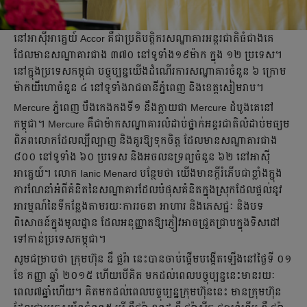
នៅអាស៊ីអាគ្នេយ៍ Accor គឺជាប្រតិបត្តិករសណ្ឋាគារអន្តរជាតិធំជាងគេ
ដែលមានសណ្ឋាគារជាង ៣៧០ នៅទូទាំង១៩ម៉ាក ក្នុង ១២ ប្រទេស។
នៅក្នុងប្រទេសកម្ពុជា បច្ចុប្បន្នយើងដំណើរការសណ្ឋាគារចំនួន ៦ ក្រោម
ម៉ាកយីហោចំនួន ៤ នៅទូទាំងរាជធានីភ្នំពេញ និងខេត្តសៀមរាប។
Mercure ភ្នំពេញ បឹងកេងកងទី១ នឹងក្លាយជា Mercure ដំបូងគេនៅ
កម្ពុជា។ Mercure គឺជាម៉ាកសណ្ឋាគារលំដាប់ថ្នាក់អន្តរជាតិលំដាប់មធ្យម
ពិភពលោកដែលល្បីល្បាញ និងគួរឱ្យទុកចិត្ត ដែលមានសណ្ឋាគារជាង
៨០០ នៅទូទាំង ៦០ ប្រទេស និងអចលនទ្រព្យចំនួន ៦២ នៅអាស៊ី
អាគ្នេយ៍។ លោក Ianic Menard បន្ថែមថា យើងមានក្តីរំភើបជាខ្លាំងក្នុង
ការណែនាំអំពីគំនិតនៃសណ្ឋាគារដែលបំផុសគំនិតក្នុងស្រុកដែលផ្តល់នូវ
អារម្មណ៍នៃទីកន្លែងតាមរយៈការរចនា អាហារ និងភេសជ្ជៈ និងបទ
ពិសោធន៍ក្នុងមូលដ្ឋាន ដែលអនុញ្ញាតឱ្យភ្ញៀវអាចជ្រួតជ្រាបក្នុងទិសដៅ
ទៅកាន់ប្រទេសកម្ពុជា។
សូមជម្រាបថា ក្រុមហ៊ុន ឌឹ ផ្លរ៉ា នេះបានចាប់ផ្ដើមបង្កើតឡើងនៅថ្ងៃទី ០១
ខែ កញ្ញា ឆ្នាំ ២០១៥ ហើយបើគិត មកដល់ពេលបច្ចុប្បន្ននេះមានរយៈ
ពេល៧ឆ្នាំហើយ។ គិតមកដល់ពេលបច្ចុប្បន្នក្រុមហ៊ុននេះ មានក្រុមហ៊ុន