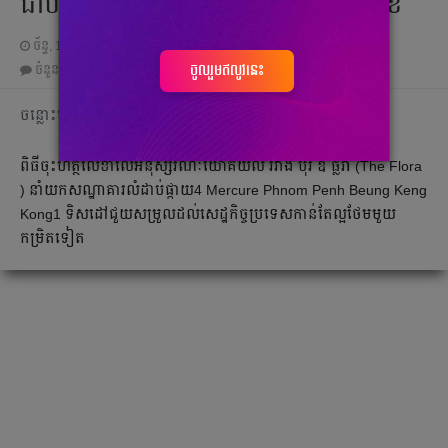
ជាប់និងខុនដូ ឌឹ ផ្លរ៉ា ស្វីត នាពេលខាងមុខ
ច័ន្ទ, 14 វិច្ឆិកា 2022 03:20
ចូលរួមឥលូវនេះ
ចំនួនមតិ
0
|
ចំនួនចែករំលែក 0
ចន្លោះមិនឃើញ
ពិធីចុះហត្ថលេខាលើអនុស្សរណៈយោគយល់ រវាង បុរី ឌឹ ផ្លរ៉ា (The Flora
) នាំយកសណ្ឋាគារលំដាប់ផ្កាយ4 Mercure Phnom Penh Beung Keng
Kong1 ទិសដៅជួយសម្រួលដល់សេដ្ឋកិច្ចប្រទេសកាន់តែល្អថែមមួយ
កម្រិតទៀត