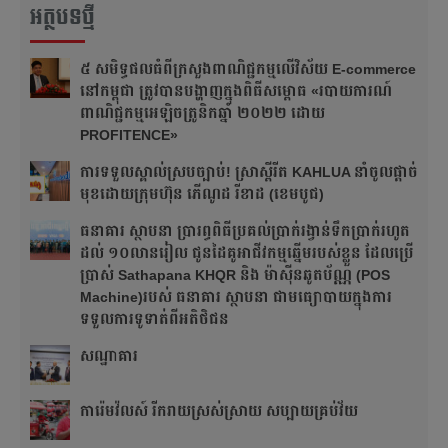
អត្ថបទថ្មី
៥ សមិទ្ធផលធំ​ពីក្រសួងពាណិជ្ជកម្មលើវិស័យ E-commerce
នៅកម្ពុជា ត្រូវបានបង្ហាញក្នុងពិធីសម្ពោធ «របាយការណ៍
ពាណិជ្ជកម្មអេឡិចត្រូនិកឆ្នាំ ២០២២ ដោយ
PROFITENCE»
ការទទួលស្គាល់ស្របច្បាប់! ស្រាស្ពីរីត KAHLUA នាំចូលផ្ដាច់
មុខដោយក្រុមហ៊ុន ភើណូដ រីខាដ (ខេមបូជ)
ធនាគារ ស្ថាបនា ប្រារព្ធពិធីប្រគល់ប្រាក់រង្វាន់ទឹកប្រាក់រហូត
ដល់ ១០លានរៀល ជូនដៃគូអាជីវកម្មឆ្នើមរបស់ខ្លួន ដែលប្រើ
ប្រាស់ Sathapana KHQR និង ម៉ាស៊ីនឆូតប័ណ្ណ (POS
Machine)របស់ ធនាគារ ស្ថាបនា ជាមធ្យោបាយក្នុងការ
ទទួលការទូទាត់ពីអតិថិជន
សណ្ឋាគារ
ការ៉េមវ៉លស៍ រីករាយស្រស់ស្រាយ សប្បាយគ្រប់វ័យ