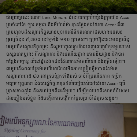
ជាមួយគ្នានេះ លោក Ianic Menard ជានាយកប្រតិបត្តិរងក្រុមហ៊ុន Accor
ប្រចាំនៅថៃ ឡាវ កម្ពុជា និងមីយ៉ាន់ម៉ា បានថ្លែងផងដែរថា Accor គឺជា
ក្រុមហ៊ុនបដិសណ្ឋារកិច្ចឈានមុខគេលើពិភពលោកដែលមានអចលន
ទ្រព្យចំនួន ៥,៣០០ នៅទូទាំង ១១០ ប្រទេស។ ក្រុមហ៊ុននេះមានប្រព័ន្ធ
អេកូបដិសណ្ឋារកិច្ចចម្រុះ និងរួមបញ្ចូលគ្នាយ៉ាងពេញលេញបំផុតមួយរបស់
ឧស្សាហកម្មនេះ ពីសណ្ឋាគារ និងរមណីយដ្ឋាន ភោជនីយដ្ឋាន និងបារ
កន្លែងកម្សាន្ត លំនៅដ្ឋានឯកជនដែលមានម៉ាកយីហោ និងច្រើនទៀត។
ជាមួយនឹងផលប័ត្រម៉ាកយីហោដែលមិនអាចប្រៀបផ្ទឹមបាននៃម៉ាក
សណ្ឋាគារជាង ៤០ នៅគ្រប់ផ្នែកទាំងអស់ ចាប់ពីប្រណីតភាព កម្រិត
មធ្យម បុព្វលាភ និងសេដ្ឋកិច្ច រហូតដល់របៀបរស់នៅដោយ Accor ប្រើ
ប្រាស់ភាពខ្លាំង និងភាពប្លែកពីគេនីមួយៗ ដើម្បីផ្តល់បទពិសោធន៍ពិសេស
ដល់ភ្ញៀវរបស់ខ្លួន និងបង្កើនការបង្កើតតម្លៃសម្រាប់ដៃគូរបស់ខ្លួន។