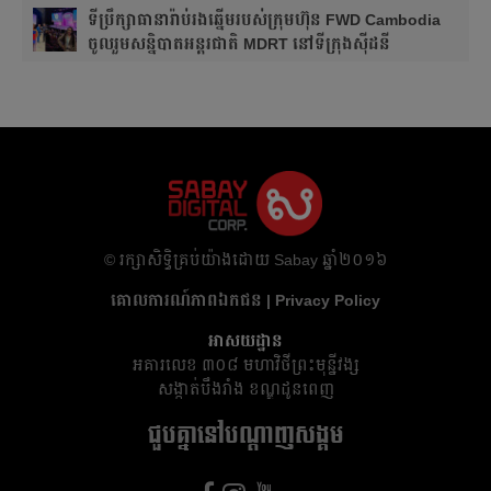
ទីប្រឹក្សាធានារ៉ាប់រងឆ្នើមរបស់ក្រុមហ៊ុន FWD Cambodia
ចូលរួមសន្និបាតអន្តរជាតិ MDRT នៅទីក្រុងស៊ីដនី
​© រក្សា​សិទ្ធិ​គ្រប់​យ៉ាង​ដោយ​ Sabay ឆ្នាំ​២០១៦
គោលការណ៍​ភាព​ឯកជន | Privacy Policy
អាសយដ្ឋាន
អគារ​លេខ ៣០៨ មហាវិថីព្រះមុន្នីវង្ស
សង្កាត់បឹងរាំង ខណ្ឌដូនពេញ
ជួបគ្នានៅបណ្តាញសង្គម