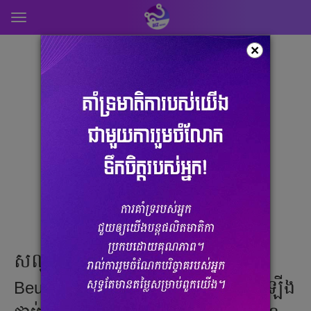
Toggle
navigation
×
សណ្ឋាគារ Mercure Phnom Penh
Beung Keng Kong 1 និងលេចរូបរាងឡើង