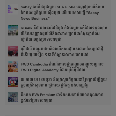
Sabay ចាប់​ដៃគូ​ជាមួយ SEA Globe ចេញផ្សាយព័ត៌មាន
វិភាគសេដ្ឋកិច្ចបែបស៊ី​ជម្រៅ លើបវេបសាយថ្មី "Sabay
News Business"
KBank គឺជាធនាគារថៃដំបូង និងតែមួយគត់ដែលទទួលបាន
លិខិតអនុញ្ញាតផ្តល់លិខិតធានាសម្រាប់ដាក់ជូនភ្នាក់ងារ
រដ្ឋាភិបាលក្នុងប្រទេសកម្ពុជា
បុរី ជា រី បញ្ចុះបឋមសិលាបើកការដ្ឋានសាងសង់គម្រោងថ្មី
ទំនើបមួយទៀត ១នាទីពីស្ពានអាកាសចោមចៅ
FWD Cambodia ដំណើរការមជ្ឈមណ្ឌលបណ្ដុះបណ្ដាល
FWD Digital Academy និងកម្មវិធីឌីជីថល
អេ អាយ អេ ខេមបូឌា និងក្រសួងកិច្ចការនារី រួមគ្នាដើម្បីជួយ
ស្ត្រីពង្រឹងសុខភាព ផ្លូវកាយ ផ្លូវចិត្ត និងហិរញ្ញវត្ថុ
ទឹកកក EVA Premium ជាទឹកកកអនាម័យមានគុណភាព
ខ្ពស់នៅប្រទេសកម្ពុជា