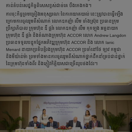
កាន់តំបន់សេដ្ឋកិច្ចពិសេសខ្ពស់ដាច់គេ បឹងកេងកង។
ការចុះកិច្ចព្រមព្រៀងអនុស្សរណៈនៃការយោគយល់ នេះត្រូវបានធ្វើឡើង
ក្រោមការចូលរួមពីសំណាក់ លោកឧកញ៉ា លឹម ចាំងស្រ៊ុន ប្រធានក្រុម
ប្រឹក្សាភិបាល ក្រុមហ៊ុន ឌឹ ផ្លរ៉ា លោកឧកញ៉ា លឹម កុកឡុង អគ្គនាយក
ក្រុមហ៊ុន ឌឹ ផ្លរ៉ា និងតំណាងក្រុមហ៊ុន ACCOR លោក Andrew Langdon
ប្រធានទទួលបន្ទុកផ្នែកអភិវឌ្ឍក្រុមហ៊ុន ACCOR និង លោក Ianic
Menard នាយកប្រតិបត្តិរងក្រុមហ៊ុន ACCOR ប្រចាំនៅថៃ ឡាវ កម្ពុជា
និងមីយ៉ាន់ម៉ា ព្រមទាំងមានការចូលរួមពីសំណាក់ថ្នាក់ដឹកនាំគ្រប់ជាន់ថ្នាក់
នៃក្រុមហ៊ុនទាំងពីរ និងភ្ញៀវកិត្តិយសជាច្រើនរូបផងដែរ។