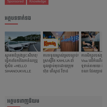
Sponsored
Knowledge
អត្ថបទទាក់ទង
ស្វាគមន៍ក្រុងព្រះសីហនុ!
ការទទួលស្គាល់ស្របច្បាប់!
ការសិក្សារបស់ក្រុម
ធ្វើការចែករំលែកតំណប្រូ
ស្រាស្ពីរីត KAHLUA នាំ
Visa លើកំណើននៃ
ម៉ូសិន «HELLO
ចូលផ្ដាច់មុខដោយក្រុម
ទូទាត់តាមរយៈឌីជ
SIHANOUKVILLE
ហ៊ុន ភើណូដ រីខាដ
ខណៈដែលប្រជាជ
PROMO» របស់ LM
(ខេមបូជ)
កម្ពុជាងាកចេញពីកា
CAR នឹងទទួលបាន gift
ប្រាស់សាច់ប្រាក់សុទ
pack 88​ដុល្លារ
អត្ថបទពេញនិយម