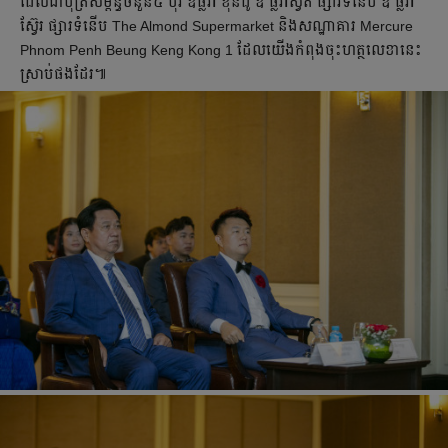
ដែលជាបុត្រសម្ព័ន្ធចំនួន៥ បុរី ឌឹផ្លរ៉ា ខុនដូ ឌឹ ផ្លរ៉ាស្វីត ផ្សារទំនើប ឌឺ ផ្លរ៉ា
ស្វ៊ែរ ផ្សារទំនើប The Almond Supermarket និងសណ្ឋាគារ Mercure
Phnom Penh Beung Keng Kong 1 ដែលយើងកំពុងចុះហត្ថលេខានេះ
ស្រាប់ផងដែរ៕