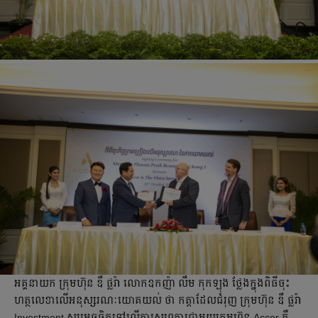
អគ្គនាយក ក្រុមហ៊ុន ឌឹ ផ្លរ៉ា លោកឧកញ៉ា លឹម កុកឡុង ថ្លែងក្នុងពិធីចុះ
ហត្ថលេខាលើអនុស្សរណៈយោគយល់ ថា កត្តាដែលជំរុញ ក្រុមហ៊ុន ឌឹ ផ្លរ៉ា
Investment សម្រេចចិត្តទៅលើការសហការជាមួយក្រុមហ៊ុន Accor គឺ