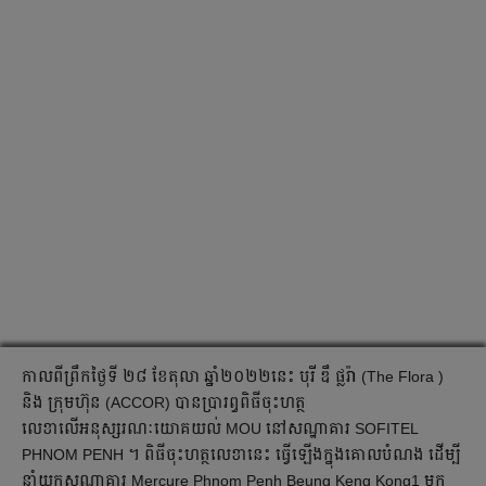
កាលពីព្រឹកថ្ងៃទី ២៨ ខែតុលា ឆ្នាំ២០២២នេះ បុរី ឌឹ ផ្លរ៉ា (The Flora )
និង ក្រុមហ៊ុន (ACCOR) បានប្រារព្ធពិធីចុះហត្ថ
លេខាលើអនុស្សរណៈយោគយល់ MOU នៅសណ្ឋាគារ SOFITEL
PHNOM PENH ។ ពិធីចុះហត្ថលេខានេះ ធ្វើឡើងក្នុងគោលបំណង ដើម្បី
នាំយកសណ្ឋាគារ Mercure Phnom Penh Beung Keng Kong1 មក