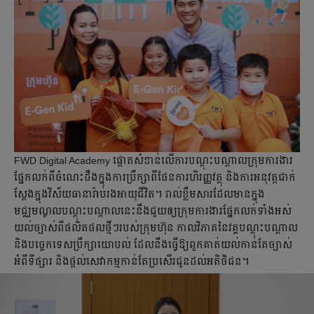
FWD Digital Academy ផ្តោតសំខាន់លើការបណ្ដុះបណ្ដាលក្រុមការងារ
ផ្នែកលក់ពីចំណេះដឹងក្នុងការប្រឹក្សាពីផែនការហិរញ្ញវត្ថុ និងការអនុវត្តជាក់
ស្តែងក្នុងវិស័យធានារ៉ាប់រងអាយុជីវិត។ រាល់ខ្លឹមសារដែលមានក្នុង
មជ្ឈមណ្ឌលបណ្ដុះបណ្ដាលនេះនឹងជួយឲ្យក្រុមការងារផ្នែកលក់ទាំងអស់
យល់ច្បាស់ពីផលិតផលថ្មីៗរបស់ក្រុមហ៊ុន កាលវិភាគនៃវគ្គបណ្តុះបណ្តាល
និងបច្ចេកទេសប្រឹក្សាយោបល់ ដែលនឹងធ្វើឱ្យពួកគាត់យល់កាន់តែច្បាស់
អំពីទីផ្សារ និងផ្ដល់សេវាកម្មកាន់តែប្រសើរជូនដល់អតិថិជន។