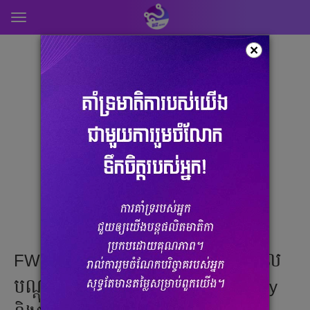
Toggle
navigation
×
FWD Cambodia ដំណើរការមជ្ឈមណ្ឌល
បណ្ដុះបណ្ដាល FWD Digital Academy