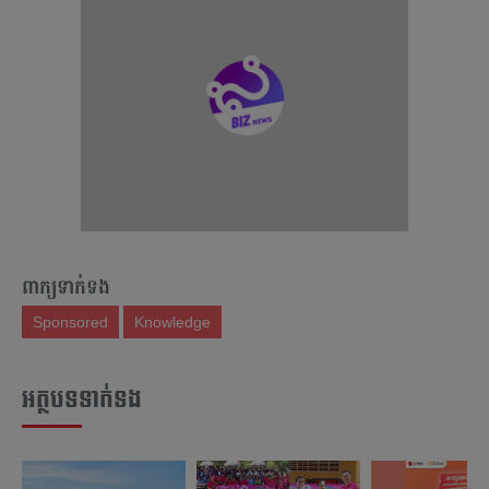
ពាក្យទាក់ទង
Sponsored
Knowledge
អត្ថបទទាក់ទង