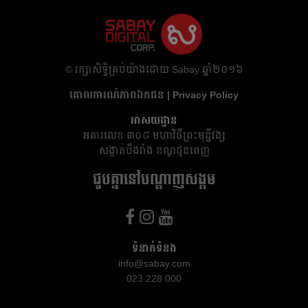
​© រក្សា​សិទ្ធិ​គ្រប់​យ៉ាង​ដោយ​ Sabay ឆ្នាំ​២០១៦
គោលការណ៍​ភាព​ឯកជន | Privacy Policy
អាសយដ្ឋាន
អគារ​លេខ ៣០៨ មហាវិថីព្រះមុន្នីវង្ស
សង្កាត់បឹងរាំង ខណ្ឌដូនពេញ
ជួបគ្នានៅបណ្តាញសង្គម
ទំនាក់ទំនង
info@sabay.com
023 228 000