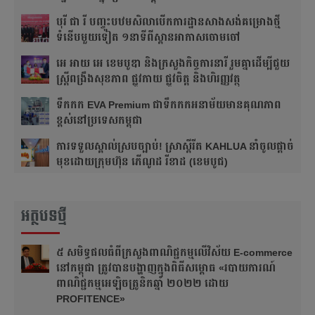
បុរី ជា រី បញ្ចុះបឋមសិលាបើកការដ្ឋានសាងសង់គម្រោងថ្មី
ទំនើបមួយទៀត ១នាទីពីស្ពានអាកាសចោមចៅ
អេ អាយ អេ ខេមបូឌា និងក្រសួងកិច្ចការនារី រួមគ្នាដើម្បីជួយ
ស្ត្រីពង្រឹងសុខភាព ផ្លូវកាយ ផ្លូវចិត្ត និងហិរញ្ញវត្ថុ
ទឹកកក EVA Premium ជាទឹកកកអនាម័យមានគុណភាព
ខ្ពស់នៅប្រទេសកម្ពុជា
ការទទួលស្គាល់ស្របច្បាប់! ស្រាស្ពីរីត KAHLUA នាំចូលផ្ដាច់
មុខដោយក្រុមហ៊ុន ភើណូដ រីខាដ (ខេមបូជ)
អត្ថបទថ្មី
៥ សមិទ្ធផលធំ​ពីក្រសួងពាណិជ្ជកម្មលើវិស័យ E-commerce
នៅកម្ពុជា ត្រូវបានបង្ហាញក្នុងពិធីសម្ពោធ «របាយការណ៍
ពាណិជ្ជកម្មអេឡិចត្រូនិកឆ្នាំ ២០២២ ដោយ
PROFITENCE»