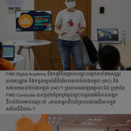
FWD Digital Academy និងកម្មវិធីសម្រាប់បណ្តុះបណ្តាលទាំងអស់ត្រូវ
បានអនុញ្ញាត និងទទួលស្គាល់ពីនិយ័តករធានារ៉ាប់រងកម្ពុជា (IRC) និង
សមាគមធានារ៉ាប់រងកម្ពុជា (IAC)។ ស្របពេលជាមួយគ្នានេះដែរ ក្រុមហ៊ុន
FWD Cambodia បានផ្ដល់បន្ថែមនូវវគ្គបណ្ដុះបណ្ដាលអំពីភាពជាអ្នក
ដឹកនាំដែលមានឈ្មោះថា «ភាពជាអ្នកដឹកនាំប្រកបដោយចីរភាពក្នុង
សម័យឌីជីថល»។