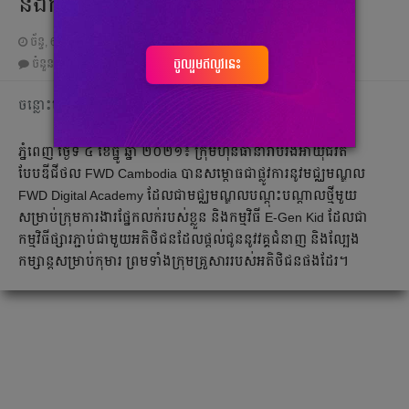
និងកម្មវិធីឌីជីថល
ច័ន្ទ, 6 ធ្នូ 2021 04:12
ចូលរួមឥលូវនេះ
ចំនួនមតិ
0
|
ចំនួនចែករំលែក 0
ចន្លោះមិនឃើញ
ភ្នំពេញ ថ្ងៃទី ៤ ខែធ្នូ ឆ្នាំ ២០២១៖ ក្រុមហ៊ុនធានារ៉ាប់រងអាយុជីវិត
បែបឌីជីថល FWD Cambodia បានសម្ពោធជាផ្លូវការនូវមជ្ឈមណ្ឌល
FWD Digital Academy ដែលជាមជ្ឈមណ្ឌលបណ្តុះបណ្តាលថ្មីមួយ
សម្រាប់ក្រុមការងារផ្នែកលក់របស់ខ្លួន និងកម្មវិធី E-Gen Kid ដែលជា
កម្មវិធីផ្សារភ្ជាប់ជាមួយអតិថិជនដែលផ្ដល់ជូននូវវគ្គជំនាញ និងលែ្បង
កម្សាន្តសម្រាប់កុមារ ព្រមទាំងក្រុមគ្រួសាររបស់អតិថិជនផងដែរ។