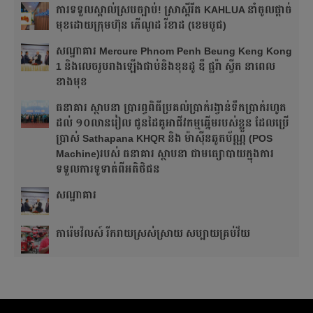
ការទទួលស្គាល់ស្របច្បាប់! ស្រាស្ពីរីត KAHLUA នាំចូលផ្ដាច់
មុខដោយក្រុមហ៊ុន ភើណូដ រីខាដ (ខេមបូជ)
សណ្ឋាគារ Mercure Phnom Penh Beung Keng Kong
1 និងលេចរូបរាងឡើងជាប់និងខុនដូ ឌឹ ផ្លរ៉ា ស្វីត នាពេល
ខាងមុខ
ធនាគារ ស្ថាបនា ប្រារព្ធពិធីប្រគល់ប្រាក់រង្វាន់ទឹកប្រាក់រហូត
ដល់ ១០លានរៀល ជូនដៃគូអាជីវកម្មឆ្នើមរបស់ខ្លួន ដែលប្រើ
ប្រាស់ Sathapana KHQR និង ម៉ាស៊ីនឆូតប័ណ្ណ (POS
Machine)របស់ ធនាគារ ស្ថាបនា ជាមធ្យោបាយក្នុងការ
ទទួលការទូទាត់ពីអតិថិជន
សណ្ឋាគារ
ការ៉េមវ៉លស៍ រីករាយស្រស់ស្រាយ សប្បាយគ្រប់វ័យ