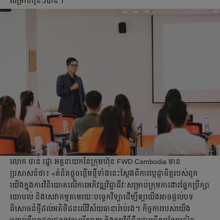
សម្រាប់កូនៗបាន។
លោក ចាន់ រដ្ឋា អគ្គនាយកនៃក្រុមហ៊ុន FWD Cambodia មាន
ប្រសាសន៍ថា៖ «គំនិតផ្តួចផ្តើមថ្មីទាំងនេះស្តែងពីការប្តេជ្ញាចិត្តរបស់ពួក
យើងក្នុងការវិនិយោគលើការអភិវឌ្ឍវិជ្ជាជីវៈសម្រាប់ក្រុមការងារផ្នែកប្រឹក្សា
យោបល់ និងសេវាកម្មតាមរយៈបច្ចេកវិទ្យាដើម្បីឲ្យយើងអាចផ្ដល់បទ
ពិសោធន៍ថ្មីដល់អតិថិជនលើវិស័យធានារ៉ាប់រង។ កិច្ចការរបស់យើង