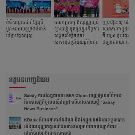
ពិធីសម្ពោធដាក់ឱ្យប្រើ
គណៈគ្រប់គ្រងសុវណ្ណាភូមិ
ក្រុមហ៊ុន យូ-ផេ ប
ប្រាស់រថយន្តក្រុងបំពាក់
ឡាយហ្វ៍ ចូលរួមក្នុងកិច្ចការ
សហការជាមួយក្រុម
បរិក្ខាវេជ្ជសាស្ត្រ
សង្គមដើម្បីអបអរ
អ៊ី-ហ្គេត ផ្តល់ជូនក
សាទរខួបប្រាំមួយឆ្នាំនៃការ
ជញ្ជូនដោយឥតគិតថ
រីកចម្រើនរបស់ខ្លួន
សម្រាប់អតិថិជន!
អត្ថបទពេញនិយម
Sabay ចាប់​ដៃគូ​ជាមួយ SEA Globe ចេញផ្សាយព័ត៌មាន
វិភាគសេដ្ឋកិច្ចបែបស៊ី​ជម្រៅ លើបវេបសាយថ្មី "Sabay
News Business"
KBank គឺជាធនាគារថៃដំបូង និងតែមួយគត់ដែលទទួលបាន
លិខិតអនុញ្ញាតផ្តល់លិខិតធានាសម្រាប់ដាក់ជូនភ្នាក់ងារ
រដ្ឋាភិបាលក្នុងប្រទេសកម្ពុជា