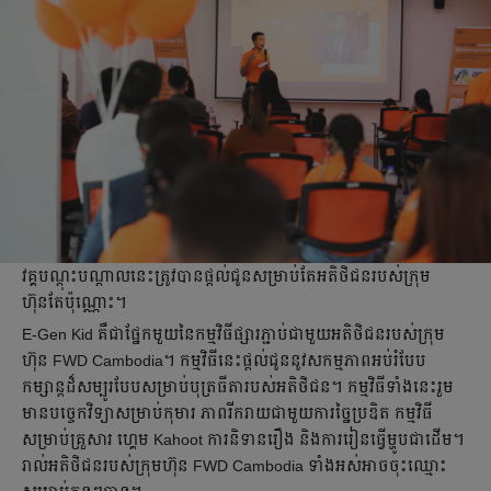
វគ្គបណ្ដុះបណ្ដាលនេះត្រូវបានផ្ដល់ជូនសម្រាប់តែអតិថិជនរបស់ក្រុម
ហ៊ុនតែប៉ុណ្ណោះ។
E-Gen Kid គឺជាផ្នែកមួយនៃកម្មវិធីផ្សារភ្ជាប់ជាមួយអតិថិជនរបស់ក្រុម
ហ៊ុន FWD Cambodia។ កម្មវិធីនេះផ្ដល់ជូននូវសកម្មភាពអប់រំបែប
កម្សាន្តដ៏សម្បូរបែបសម្រាប់បុត្រធីតារបស់អតិថិជន។ កម្មវិធីទាំងនេះរួម
មានបច្ចេកវិទ្យាសម្រាប់កុមារ ភាពរីករាយជាមួយការច្នៃប្រឌិត កម្មវិធី
សម្រាប់គ្រួសារ ហ្គេម Kahoot ការនិទានរឿង និងការរៀនធ្វើម្ហូបជាដើម។
រាល់អតិថិជនរបស់ក្រុមហ៊ុន FWD Cambodia ទាំងអស់អាចចុះឈ្មោះ