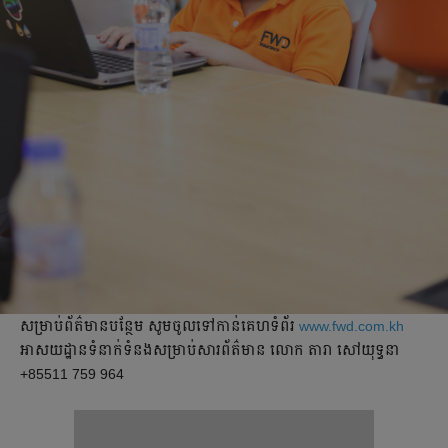
សម្រាប់ព័ត៌មានបន្ថែម សូមចូលទៅកាន់គេហទំព័រ
www.fwd.com.kh
អាសយដ្ឋានទំនាក់ទំនងសម្រាប់សារព័ត៌មាន លោក តារា សៅយុទ្ធនា
+85511 759 964