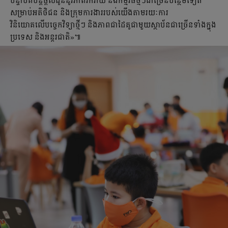
បន្ទាប់គឺបន្តផ្ដល់ជូននូវភាពរីករាយ និងកម្មវិធីថ្មីៗជាច្រើនបន្ថែមទៀត
សម្រាប់អតិថិជន និងក្រុមការងាររបស់យើងតាមរយៈការ
វិនិយោគលើបច្ចេកវិទ្យាថ្មីៗ និងភាពជាដៃគូជាមួយស្ថាប័នជាច្រើនទាំងក្នុង
ប្រទេស និងអន្តរជាតិ»៕