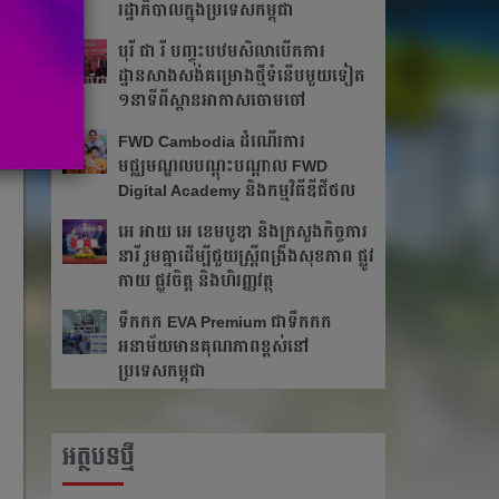
រដ្ឋាភិបាលក្នុងប្រទេសកម្ពុជា
បុរី ជា រី បញ្ចុះបឋមសិលាបើកការ
ដ្ឋានសាងសង់គម្រោងថ្មីទំនើបមួយទៀត
១នាទីពីស្ពានអាកាសចោមចៅ
FWD Cambodia ដំណើរការ
មជ្ឈមណ្ឌលបណ្ដុះបណ្ដាល FWD
Digital Academy និងកម្មវិធីឌីជីថល
អេ អាយ អេ ខេមបូឌា និងក្រសួងកិច្ចការ
នារី រួមគ្នាដើម្បីជួយស្ត្រីពង្រឹងសុខភាព ផ្លូវ
កាយ ផ្លូវចិត្ត និងហិរញ្ញវត្ថុ
ទឹកកក EVA Premium ជាទឹកកក
អនាម័យមានគុណភាពខ្ពស់នៅ
ប្រទេសកម្ពុជា
អត្ថបទថ្មី