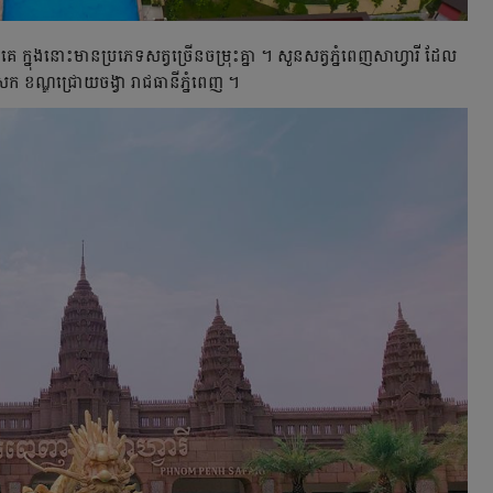
េ ក្នុងនោះមានប្រភេទសត្វច្រើនចម្រុះគ្នា ។ សួនសត្វភ្នំពេញសាហ្វារី ដែល
ាសេក ខណ្ឌជ្រោយចង្វា រាជធានីភ្នំពេញ ។