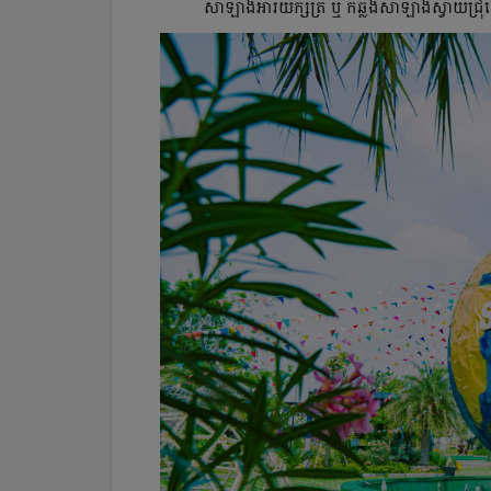
សាឡាងអារិយក្សត្រ ឬ ក៏ឆ្លងសាឡាងស្វាយជ្រ