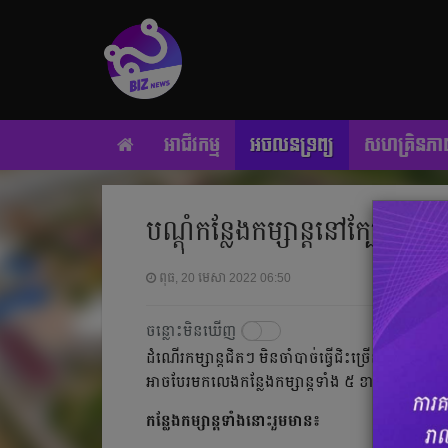
អាជីវកម្ម
អចលនទ្រព្យ
សហគ្រិនភា
បណ្ដុំកន្លែងកម្សាន្តនៅក្បែរ
ពុធ, 20 មេសា 2022 06:50
ចន្លោះមិនឃើញ
ដំណើរកម្សាន្តជិតៗ មិនចាំបាច់ធ្វើជិះច្រើនម៉ោង 
អាចបែរមកលេងកន្លែងកម្សាន្តទាំង ៥ ខាងក្រោមនេះ
កន្លែងកម្សាន្តទាំងនោះរួមមាន៖