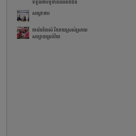
ទទួលការទូទាត់ពីអតិថិជន
សណ្ឋាគារ
ការ៉េមវ៉លស៍ រីករាយស្រស់ស្រាយ
សប្បាយគ្រប់វ័យ