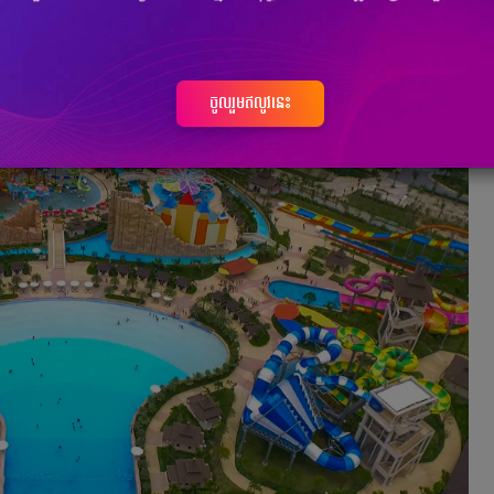
នទំហំជាងគេនៅកម្ពុជា។ សួនទឹកមួយនេះគឺស្ថិតនៅលើមហាវិធីវិមានឈ្នះ
អ្នកអាចធ្វើដំណើរតាមស្ពានជ្រោយចង្វាក៏បាន តាមស្ពានលីយ៉ុងផាត់ក៏បាន។
ចូលរួមឥលូវនេះ