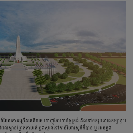
ដែលភាគច្រើនគេនិយម ទៅញ៉ាំអាហារថ្ងៃត្រង់ និងទៅថតរូបលេងកម្សាន្ត។
ល់ស្ពានព្រែកតាមាក់ ឆ្លងស្ពានទៅកាន់វិហារសួគ៌ក៏បាន ឬ អាចឆ្លង