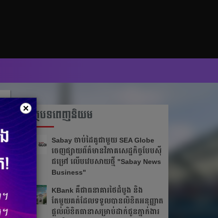
×
អត្ថបទពេញនិយម
Sabay ចាប់​ដៃគូ​ជាមួយ SEA Globe
ចេញផ្សាយព័ត៌មានវិភាគសេដ្ឋកិច្ចបែបស៊ី​
ជម្រៅ លើបវេបសាយថ្មី "Sabay News
Business"
KBank គឺជាធនាគារថៃដំបូង និង
តែមួយគត់ដែលទទួលបានលិខិតអនុញ្ញាត
ផ្តល់លិខិតធានាសម្រាប់ដាក់ជូនភ្នាក់ងារ