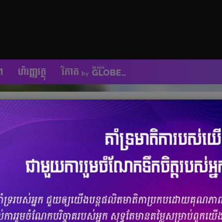
ព
ហិរញ្ញវត្ថុ
ក្រុង មិនបាច់ទៅឆ្ងាយ សប្បាយយកទៅណាមិនអស់
ចំនួនមតិ
0
|
ចំនួនចែករំលែក 0
ចំណាយពេលទៅមកនាំខាតពេលវេលា លោកអ្នកដែលរស់នៅក្នុងទីក្រុងភ្នំពេញ
 ទាំងស្អាត សប្បាយ ហើយប្លែកអារម្មណ៍ថែមទៀតផង។