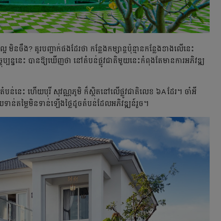
្អ មិនចឹង? គួរបញ្ជាក់ផងដែរថា កន្លែងកម្សាន្តប៉ុន្មានកន្លែងខាងលើនេះ
ុប្បន្ននេះ បានឱ្យឃើញថា នៅតំបន់ផ្លូវជាតិមួយនេះកំពុងតែមានការអភិវឌ្ឍ
តំបន់នេះ ហើយបុរី សុវណ្ណភូមិ ក៏ស្ថិតនៅលើផ្លូវជាតិលេខ ៦A ដែរ។ ចាំអី
យទាន់តម្លៃមិនទាន់ឡើងថ្លៃដូចតំបន់ដែលអភិវឌ្ឍន៍រួច។