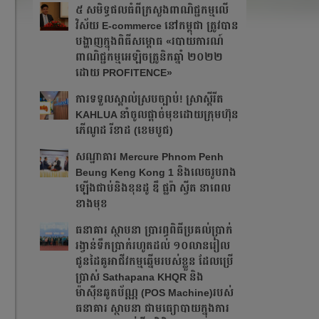
៥ សមិទ្ធផលធំ​ពីក្រសួងពាណិជ្ជកម្មលើ
វិស័យ E-commerce នៅកម្ពុជា ត្រូវបាន
បង្ហាញក្នុងពិធីសម្ពោធ «របាយការណ៍
ពាណិជ្ជកម្មអេឡិចត្រូនិកឆ្នាំ ២០២២
ដោយ PROFITENCE»
ការទទួលស្គាល់ស្របច្បាប់! ស្រាស្ពីរីត
KAHLUA នាំចូលផ្ដាច់មុខដោយក្រុមហ៊ុន
ភើណូដ រីខាដ (ខេមបូជ)
សណ្ឋាគារ Mercure Phnom Penh
Beung Keng Kong 1 និងលេចរូបរាង
ឡើងជាប់និងខុនដូ ឌឹ ផ្លរ៉ា ស្វីត នាពេល
ខាងមុខ
ធនាគារ ស្ថាបនា ប្រារព្ធពិធីប្រគល់ប្រាក់
រង្វាន់ទឹកប្រាក់រហូតដល់ ១០លានរៀល
ជូនដៃគូអាជីវកម្មឆ្នើមរបស់ខ្លួន ដែលប្រើ
ប្រាស់ Sathapana KHQR និង
ម៉ាស៊ីនឆូតប័ណ្ណ (POS Machine)របស់
ធនាគារ ស្ថាបនា ជាមធ្យោបាយក្នុងការ