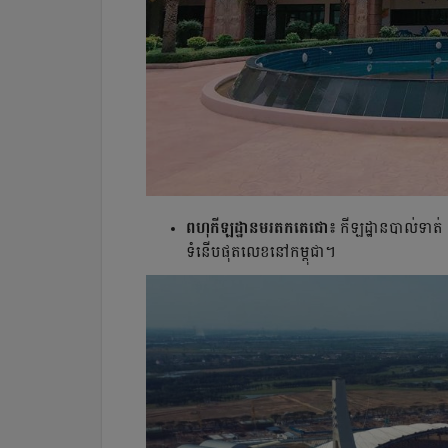
ពហុកីឡដ្ឋានមរតកតេជោ៖
កីឡដ្ឋានបាល់ទាត់ ន
ទំនើបផុតលេខនៅកម្ពុជា។