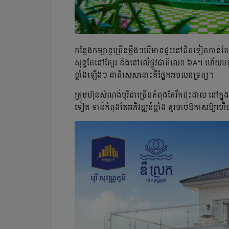
កន្លែងកម្សាន្តច្រើនម្លឹងៗបើមានផ្ទះនៅជិតទៀតកាន់តែល
សុទ្ធតែនៅក្បែរ និងនៅលើផ្លូវជាតិលេខ ៦A។ ហើយបច្ច
ខ្លាំងឡើងៗ ជាពិសេសនោះគឺផ្នែកអចលនទ្រព្យ។
ក្រុមហ៊ុនសំណង់បុរីជាច្រើនកំពុងតែរីកដុះដាល នៅក្នុង
ទៀត ទាន់កំពុងតែអភិវឌ្ឍន៍ខ្លាំង គួរចាប់ឱកាសឱ្យហើ