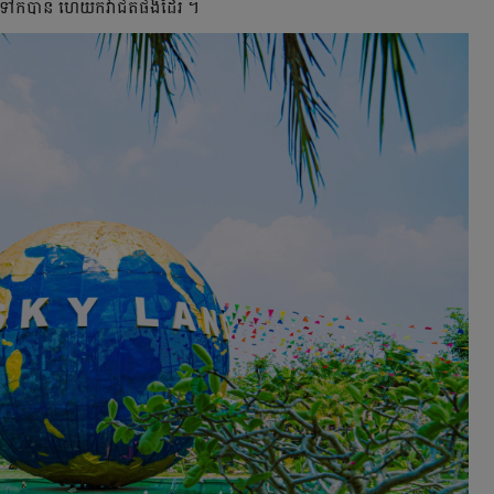
ុំទៅក៏បាន ហើយក៏វាជិតផងដែរ ។