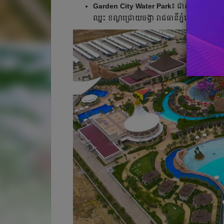
Garden City Water Park៖
ជាសួនទឹកដែលមា
ឈ្នះ ខណ្ឌជ្រោយចង្វា រាជធានីភ្នំពេញ។ លោក