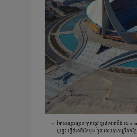
វិមានឈ្នះឈ្នះ៖
ស្របផ្លូវ គ្នាជាមួយនឹង Gard
ដូច្នេះ ធ្វើដំណើរតែម្ដង ចូលលេងបានច្រើនកន