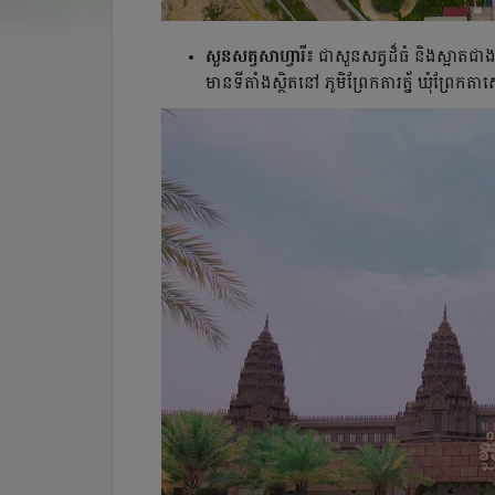
សួនសត្វសាហ្វារី៖
ជាសួនសត្វដ៏ធំ និងស្អាតជាងគ
មានទីតាំងស្ថិតនៅ ភូមិព្រែកតារត្ន័ ឃុំព្រែកត