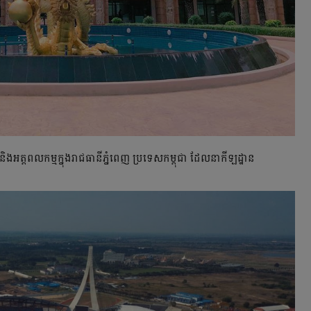
ិងអត្តពលកម្មក្នុងរាជធានីភ្នំពេញ ប្រទេសកម្ពុជា ដែលនាកីឡដ្ឋាន