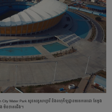
en City Water Park សួនសត្វសាហ្វារី និងពហុកីឡដ្ឋានមរតកតេជោ តែម្ដង
្លែង មិនខាតជើង។