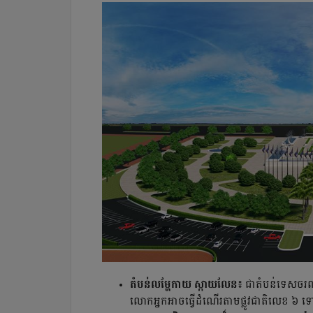
តំបន់លម្ហែកាយ ស្កាយលែន៖
ជាតំបន់ទេសចរណ៍
លោកអ្នកអាចធ្វើដំណើរតាមផ្លូវជាតិលេខ ៦ ទៅដ