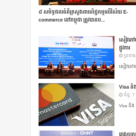
៥ សមិទ្ធផលធំ​ពីក្រសួងពាណិជ្ជកម្មលើវិស័យ E-
commerce នៅកម្ពុជា ត្រូវបានប...
សៀវភៅមគ្
ផ្លូវការ
ព្រហស្
សៀវភៅមគ្គ
Visa និង
ច័ន្ទ,
Visa និង 
រោងចក្រផ