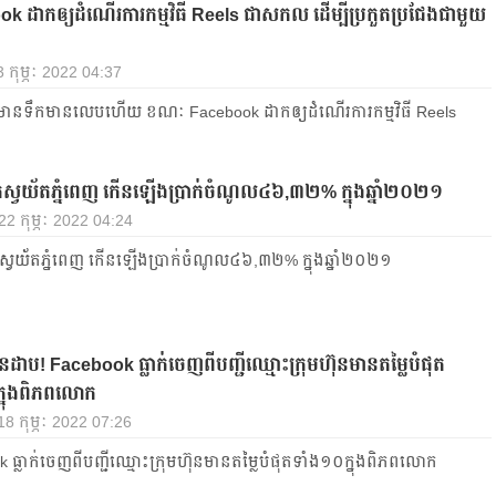
k ដាកឲ្យដំណើរការកម្មវិធី Reels ជាសកល ដើម្បីប្រកួតប្រជែងជាមួយ
3 កុម្ភៈ 2022 04:37
មាន​ទឹក​មានលេបហើយ ខណៈ Facebook ដាកឲ្យដំណើរការកម្មវិធី Reels
ទឹកស្វយ័តភ្នំពេញ កើនឡើងប្រាក់ចំណូល៤៦,៣២% ក្នុងឆ្នាំ២០២១
 22 កុម្ភៈ 2022 04:24
ឹកស្វយ័តភ្នំពេញ កើនឡើងប្រាក់ចំណូល៤៦,៣២% ក្នុងឆ្នាំ២០២១
នដាប! Facebook ធ្លាក់ចេញពីបញ្ជី​ឈ្មោះ​ក្រុមហ៊ុនមានតម្លៃបំផុត
្នុងពិភពលោក
 18 កុម្ភៈ 2022 07:26
ធ្លាក់ចេញពី​បញ្ជី​ឈ្មោះ​ក្រុមហ៊ុនមានតម្លៃបំផុតទាំង១០ក្នុងពិភពលោក