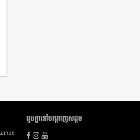
ជួបគ្នានៅបណ្តាញសង្គម
​ឈាន​មុខ​