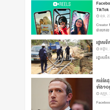
Faceboo
TikTok
ពុធ, 2
Creator 
ជាសកល
រដ្ឋាករ
អង្គារ,
រដ្ឋាករទ
កាន់តែដុ
ទាំង១០ក
សុក្រ,
Facebook 