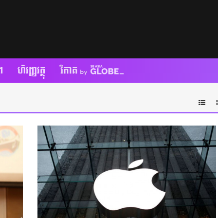
ព
ហិរញ្ញវត្ថុ