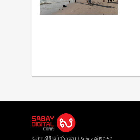
​© រក្សា​សិទ្ធិ​គ្រប់​យ៉ាង​ដោយ​ Sabay ឆ្នាំ​២០១៦