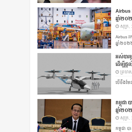
Airbus 
ឆ្នាំ២
សុក្រ,
Airbus រ
ឆ្នាំ២០២
អស់បារម
ដើម្បីផ្
ព្រហស្
បើចឹងមែនន
កម្ពុជា 
ឆ្នាំ២០
សុក្រ,
កម្ពុជា 