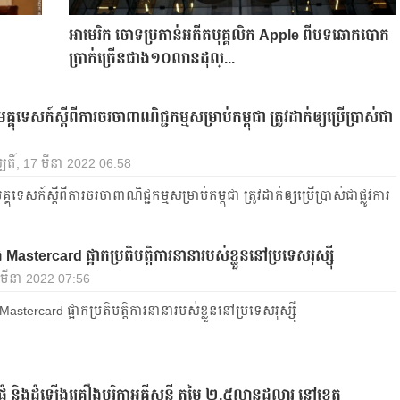
អាមេរិក ចោទប្រកាន់អតីតបុគ្គលិក Apple ពីបទឆោកបោក
ប្រាក់ច្រើនជាង១០លានដុល្...
គុទេសក៍ស្តីពីការចរចាពាណិជ្ជកម្មសម្រាប់កម្ពុជា ត្រូវដាក់ឲ្យប្រើប្រាស់ជា
បតិ៍, 17 មីនា 2022 06:58
ុទេសក៍ស្តីពីការចរចាពាណិជ្ជកម្មសម្រាប់កម្ពុជា ត្រូវដាក់ឲ្យប្រើប្រាស់ជាផ្លូវការ
 Mastercard ផ្អាកប្រតិបត្តិការនានារបស់ខ្លួននៅប្រទេសរុស្ស៊ី
 7 មីនា 2022 07:56
Mastercard ផ្អាកប្រតិបត្តិការនានារបស់ខ្លួននៅប្រទេសរុស្ស៊ី
្គុំ និងដំឡើងគ្រឿងបរិក្ខាអគ្គីសនី តម្លៃ ២,៥លានដុល្លារ នៅខេត្ត