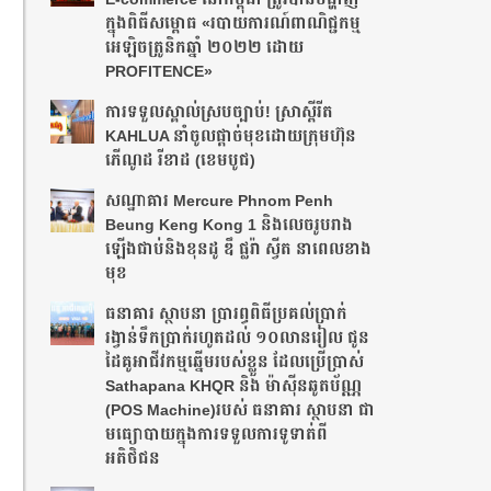
ក្នុងពិធីសម្ពោធ «របាយការណ៍ពាណិជ្ជកម្ម
អេឡិចត្រូនិកឆ្នាំ ២០២២ ដោយ
PROFITENCE»
ការទទួលស្គាល់ស្របច្បាប់! ស្រាស្ពីរីត
KAHLUA នាំចូលផ្ដាច់មុខដោយក្រុមហ៊ុន
ភើណូដ រីខាដ (ខេមបូជ)
សណ្ឋាគារ Mercure Phnom Penh
Beung Keng Kong 1 និងលេចរូបរាង
ឡើងជាប់និងខុនដូ ឌឹ ផ្លរ៉ា ស្វីត នាពេលខាង
មុខ
ធនាគារ ស្ថាបនា ប្រារព្ធពិធីប្រគល់ប្រាក់
រង្វាន់ទឹកប្រាក់រហូតដល់ ១០លានរៀល ជូន
ដៃគូអាជីវកម្មឆ្នើមរបស់ខ្លួន ដែលប្រើប្រាស់
Sathapana KHQR និង ម៉ាស៊ីនឆូតប័ណ្ណ
(POS Machine)របស់ ធនាគារ ស្ថាបនា ជា
មធ្យោបាយក្នុងការទទួលការទូទាត់ពី
អតិថិជន