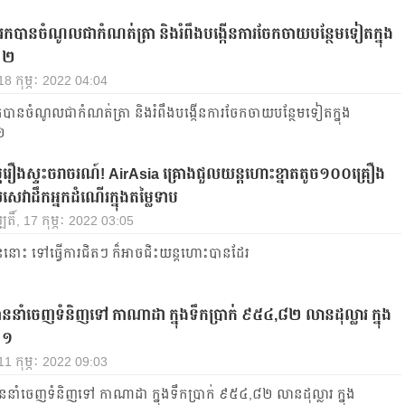
រកបានចំណូលជាកំណត់ត្រា និងរំពឹងបង្កើនការចែកចាយបន្ថែមទៀតក្នុង
០២២
 18 កុម្ភៈ 2022 04:04
កបានចំណូលជាកំណត់ត្រា និងរំពឹងបង្កើនការចែកចាយបន្ថែមទៀតក្នុង
២
្ភរឿងស្ទះចរាចរណ៍! AirAsia គ្រោងជួលយន្តហោះខ្នាតតូច១០០គ្រឿង
តល់សេវាដឹកអ្នកដំណើរក្នុងតម្លៃទាប
បតិ៍, 17 កុម្ភៈ 2022 03:05
ោះ ទៅ​ធ្វើ​ការ​ជិតៗ ក៏អាច​ជិះ​យន្ត​ហោះ​បាន​ដែរ
បាននាំចេញទំនិញទៅ កាណាដា ក្នុងទឹកប្រាក់ ៩៥៤,៨២ លានដុល្លារ ក្នុង
២១
 11 កុម្ភៈ 2022 09:03
បាននាំចេញទំនិញទៅ កាណាដា ក្នុងទឹកប្រាក់ ៩៥៤,៨២ លានដុល្លារ ក្នុង