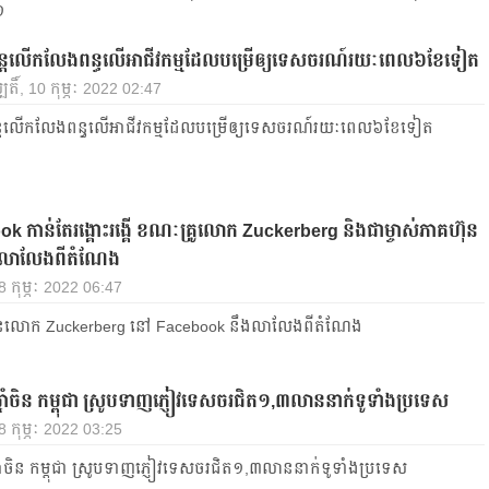
១
 បន្តលើកលែងពន្ធលើអាជីវកម្មដែលបម្រើឲ្យទេសចរណ៍រយៈពេល៦ខែទៀត
បតិ៍, 10 កុម្ភៈ 2022 02:47
 បន្តលើកលែងពន្ធលើអាជីវកម្មដែលបម្រើឲ្យទេសចរណ៍រយៈពេល៦ខែទៀត
k កាន់តែរង្គោះរង្គើ ខណៈគ្រូលោក Zuckerberg និងជាម្ចាស់ភាគហ៊ុន
េ លាលែងពីតំណែង
 8 កុម្ភៈ 2022 06:47
ៀន​លោក Zuckerberg នៅ Facebook នឹង​លា​លែង​ពី​តំណែង
្នាំចិន កម្ពុជា ស្រូបទាញភ្ញៀវទេសចរជិត១,៣លាននាក់ទូទាំងប្រទេស
 8 កុម្ភៈ 2022 03:25
្នាំចិន កម្ពុជា ស្រូបទាញភ្ញៀវទេសចរជិត១,៣លាននាក់ទូទាំងប្រទេស