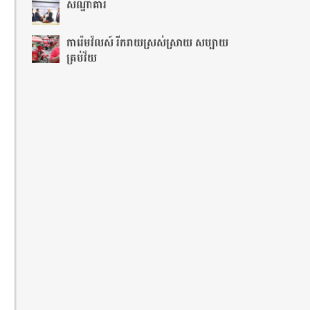
សណ្ឋាគារ
ការ៉េមវ៉លស៍ រីករាយស្រស់ស្រាយ សប្បាយ
គ្រប់វ័យ