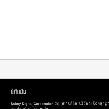
អំពីយើង
Sabay Digital Corporation
ជា​ក្រុមហ៊ុន​ព័ត៌មាន​ឌីជីថល និង​កម្សាន្ត