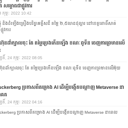
់ សម្ពោធជាផ្លូវការ
28 កុម្ភៈ 2022 10:42
គុំ និងដំឡើងគ្រឿងបរិក្ខាអគ្គីសនី តម្លៃ ២,៥លានដុល្លារ នៅខេត្តពោធិ៍សាត់
្លូវការ
គហ៊ុនដាំក្បាលចុះ តែ តម្លៃប្រេងកើនឡើង ខណៈពូទីន ចេញការព្រមានលើ
ន
បតិ៍, 24 កុម្ភៈ 2022 08:05
ហ៊ុនដាំក្បាលចុះ តែ តម្លៃប្រេងកើនឡើង ខណៈពូទីន ចេញការព្រមានលើអ៊ុយ
kerberg ប្រកាសពីគម្រោង AI ដើម្បីបង្កើតបណ្តាញ Metaverse នា
ាគត
បតិ៍, 24 កុម្ភៈ 2022 04:16
erberg ប្រកាសពីគម្រោង AI ដើម្បីបង្កើតបណ្តាញ Metaverse នាពេល