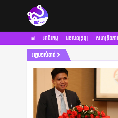
អាជីវកម្ម
អចលនទ្រព្យ
សហគ្រិនភា
អត្ថបទសំខាន់