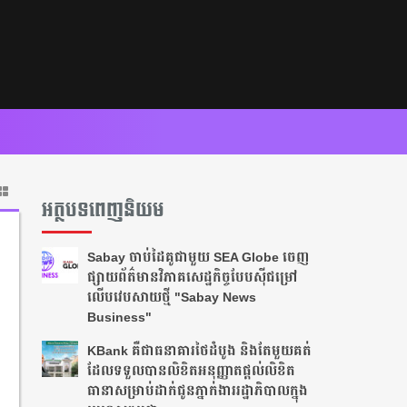
អត្ថបទពេញនិយម
Sabay ចាប់​ដៃគូ​ជាមួយ SEA Globe ចេញ
ផ្សាយព័ត៌មានវិភាគសេដ្ឋកិច្ចបែបស៊ី​ជម្រៅ
លើបវេបសាយថ្មី "Sabay News
Business"
KBank គឺជាធនាគារថៃដំបូង និងតែមួយគត់
ដែលទទួលបានលិខិតអនុញ្ញាតផ្តល់លិខិត
ធានាសម្រាប់ដាក់ជូនភ្នាក់ងាររដ្ឋាភិបាលក្នុង