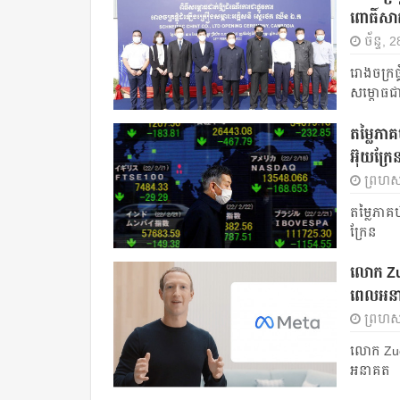
ពោធិ៍សាត
ច័ន្ទ, 
រោងចក្រផ្
សម្ពោធជាផ
តម្លៃភា
អ៊ុយក្រែ
ព្រហស្
តម្លៃភាគ
ក្រែន
លោក Zuc
ពេលអន
ព្រហស្
លោក Zuck
អនាគត