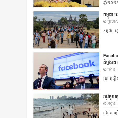
ឆ្នាំ២០២
កម្ពុជា
ព្រហស្
កម្ពុជា
Faceboo
ដំបូងគ
អង្គារ,
គ្រូបង្រ
រដូវចូលឆ
អង្គារ,
រដូវចូលឆ