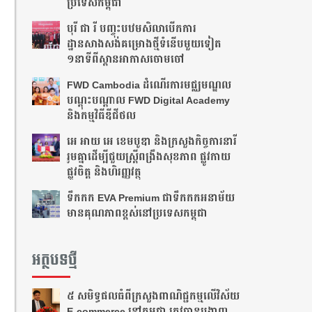
ប្រទេសកម្ពុជា
បុរី ជា រី បញ្ចុះបឋមសិលាបើកការ
ដ្ឋានសាងសង់គម្រោងថ្មីទំនើបមួយទៀត
១នាទីពីស្ពានអាកាសចោមចៅ
FWD Cambodia ដំណើរការមជ្ឈមណ្ឌល
បណ្ដុះបណ្ដាល FWD Digital Academy
និងកម្មវិធីឌីជីថល
អេ អាយ អេ ខេមបូឌា និងក្រសួងកិច្ចការនារី
រួមគ្នាដើម្បីជួយស្ត្រីពង្រឹងសុខភាព ផ្លូវកាយ
ផ្លូវចិត្ត និងហិរញ្ញវត្ថុ
ទឹកកក EVA Premium ជាទឹកកកអនាម័យ
មានគុណភាពខ្ពស់នៅប្រទេសកម្ពុជា
អត្ថបទថ្មី
៥ សមិទ្ធផលធំ​ពីក្រសួងពាណិជ្ជកម្មលើវិស័យ
E-commerce នៅកម្ពុជា ត្រូវបានបង្ហាញ